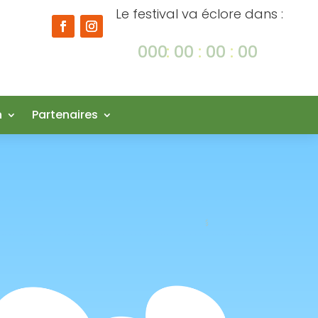
Le festival va éclore dans :
000
:
00
:
00
:
00
Jour
H
Min
Sec
n
Partenaires